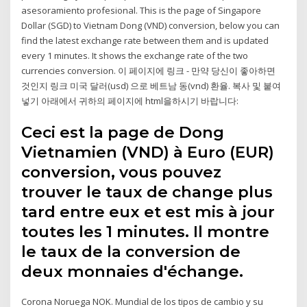
asesoramiento profesional. This is the page of Singapore
Dollar (SGD) to Vietnam Dong (VND) conversion, below you can
find the latest exchange rate between them and is updated
every 1 minutes. It shows the exchange rate of the two
currencies conversion. 이 페이지에 링크 - 만약 당신이 좋아하면
것인지 링크 미국 달러(usd) 으로 베트남 동(vnd) 환율. 복사 및 붙여
넣기 아래에서 귀하의 페이지에 html을하시기 바랍니다:
Ceci est la page de Dong
Vietnamien (VND) à Euro (EUR)
conversion, vous pouvez
trouver le taux de change plus
tard entre eux et est mis à jour
toutes les 1 minutes. Il montre
le taux de la conversion de
deux monnaies d'échange.
Corona Noruega NOK. Mundial de los tipos de cambio y su