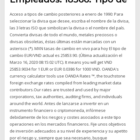
Acceso a tipos de cambio posteriores a enero de 1990: Para
seleccionar la divisa que desee, escriba el nombre de la divisa,
las 3 letras ISO que simbolizan la divisa o el nombre del país.
Convierta divisas de todo el mundo, metales preciosos o
divisas obsoletas, éstas últimas están marcadas con un
asterisco (*). MXN tasas de cambio en vivo para hoy El tipo de
cambio EUR/VND actual es 25853.90. (Última actualización el
Marzo 16, 2020 08:15:02 UTC). It means you will get VND
25853.9034 for 1 EUR or EUR 0.0386 for 1000 VND. OANDA's
currency calculator tools use OANDA Rates ™, the touchstone
foreign exchange rates compiled from leading market data
contributors.Our rates are trusted and used by major
corporations, tax authorities, auditing firms, and individuals
around the world. Antes de lanzarse a invertir en un
instrumento financiero o criptomoneda, infórmese
debidamente de los riesgos y costes asociados a este tipo
operaciones en los mercados financieros. Fije unos objetivos
de inversión adecuados a su nivel de experiencia y su apetito
por el riesgo y, siempre que sea necesario, busque