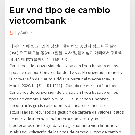
Eur vnd tipo de cambio
vietcombank
by
Author
이 페이지에 링크 - 만약 당신이 좋아하면 것인지 링크 미국 달러
(usd) 으로 베트남 동(vnd) 환율. 복사 및 붙여넣기 아래에서 귀하의
페이지에 html을하시기 바랍니다:
Canciones de conversión de divisas en línea basado en los
tipos de cambio. Convertidor de divisas El convertidor muestra
la conversión de 1 euro a dólar a partir del Wednesday, 18
March 2020. ll 【€1 = $1.1011】 Cambio de euro a dólar hoy.
Canciones de conversión de divisas en línea basado en los
tipos de cambio. Cambio euro (EUR En Yahoo Finanzas,
encontrarás gratis cotizaciones de acciones, noticias
actualizadas, recursos de gestión de cartera de valores, datos
de mercado internacional, interacción social y tipos
hipotecarios que te ayudarán a gestionar tu vida financiera.
¿Sabías? Explicación de los tipos de cambio. El tipo de cambio