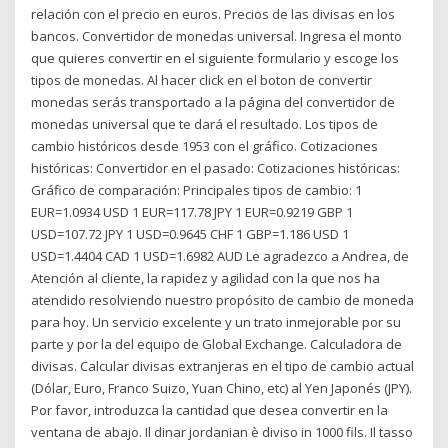
relación con el precio en euros. Precios de las divisas en los
bancos. Convertidor de monedas universal. Ingresa el monto
que quieres convertir en el siguiente formulario y escoge los
tipos de monedas. Al hacer click en el boton de convertir
monedas serás transportado a la página del convertidor de
monedas universal que te dará el resultado. Los tipos de
cambio históricos desde 1953 con el gráfico. Cotizaciones
históricas: Convertidor en el pasado: Cotizaciones históricas:
Gráfico de comparación: Principales tipos de cambio: 1
EUR=1.0934 USD 1 EUR=117.78 JPY 1 EUR=0.9219 GBP 1
USD=107.72 JPY 1 USD=0.9645 CHF 1 GBP=1.186 USD 1
USD=1.4404 CAD 1 USD=1.6982 AUD Le agradezco a Andrea, de
Atención al cliente, la rapidez y agilidad con la que nos ha
atendido resolviendo nuestro propósito de cambio de moneda
para hoy. Un servicio excelente y un trato inmejorable por su
parte y por la del equipo de Global Exchange. Calculadora de
divisas. Calcular divisas extranjeras en el tipo de cambio actual
(Dólar, Euro, Franco Suizo, Yuan Chino, etc) al Yen Japonés (JPY).
Por favor, introduzca la cantidad que desea convertir en la
ventana de abajo. Il dinar jordanian è diviso in 1000 fils. Il tasso