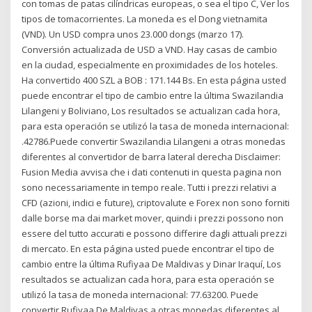
con tomas de patas cilíndricas europeas, o sea el tipo C, Ver los
tipos de tomacorrientes. La moneda es el Dong vietnamita
(VND). Un USD compra unos 23.000 dongs (marzo 17).
Conversión actualizada de USD a VND. Hay casas de cambio
en la ciudad, especialmente en proximidades de los hoteles.
Ha convertido 400 SZL a BOB : 171.144 Bs. En esta página usted
puede encontrar el tipo de cambio entre la última Swazilandia
Lilangeni y Boliviano, Los resultados se actualizan cada hora,
para esta operación se utilizó la tasa de moneda internacional:
.42786.Puede convertir Swazilandia Lilangeni a otras monedas
diferentes al convertidor de barra lateral derecha Disclaimer:
Fusion Media avvisa che i dati contenuti in questa pagina non
sono necessariamente in tempo reale. Tutti i prezzi relativi a
CFD (azioni, indici e future), criptovalute e Forex non sono forniti
dalle borse ma dai market mover, quindi i prezzi possono non
essere del tutto accurati e possono differire dagli attuali prezzi
di mercato. En esta página usted puede encontrar el tipo de
cambio entre la última Rufiyaa De Maldivas y Dinar Iraquí, Los
resultados se actualizan cada hora, para esta operación se
utilizó la tasa de moneda internacional: 77.63200. Puede
convertir Rufiyaa De Maldivas a otras monedas diferentes al